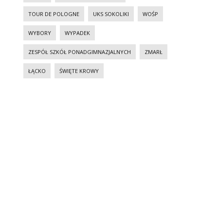
TOUR DE POLOGNE
UKS SOKOLIKI
WOŚP
WYBORY
WYPADEK
ZESPÓŁ SZKÓŁ PONADGIMNAZJALNYCH
ZMARŁ
ŁĄCKO
ŚWIĘTE KROWY