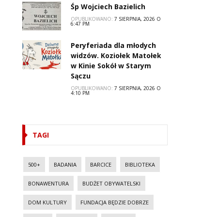
Śp Wojciech Bazielich
OPUBLIKOWANO:
7 SIERPNIA, 2026 O
6:47 PM
Peryferiada dla młodych
widzów. Koziołek Matołek
w Kinie Sokół w Starym
Sączu
OPUBLIKOWANO:
7 SIERPNIA, 2026 O
4:10 PM
TAGI
500+
BADANIA
BARCICE
BIBLIOTEKA
BONAWENTURA
BUDŻET OBYWATELSKI
DOM KULTURY
FUNDACJA BĘDZIE DOBRZE