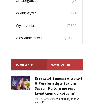
Uncategorized
(73)
W obiektywie
(121)
Wydarzenia
(7 300)
Z ostatniej chwili
(19 732)
NOWE WPISY
NOWE OPINIE
Krzysztof Zanussi otworzył
6. Peryferiadę w Starym
Sączu. „Kultura nie jest
kwiatkiem do kożucha”
OPUBLIKOWANO:
7 SIERPNIA, 2026 O
9:51 PM