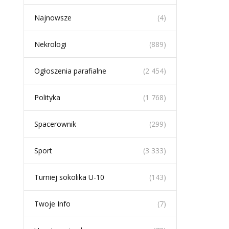
Najnowsze
(4)
Nekrologi
(889)
Ogłoszenia parafialne
(2 454)
Polityka
(1 768)
Spacerownik
(299)
Sport
(3 333)
Turniej sokolika U-10
(143)
Twoje Info
(7)