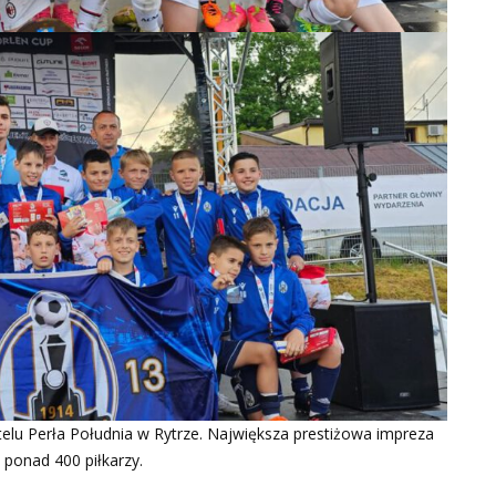
lu Perła Południa w Rytrze. Największa prestiżowa impreza
 ponad 400 piłkarzy.