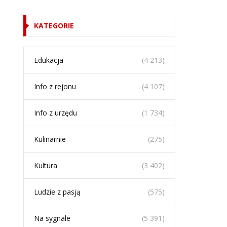
KATEGORIE
Edukacja
(4 213)
Info z rejonu
(4 107)
Info z urzędu
(1 734)
Kulinarnie
(275)
Kultura
(3 402)
Ludzie z pasją
(575)
Na sygnale
(5 391)