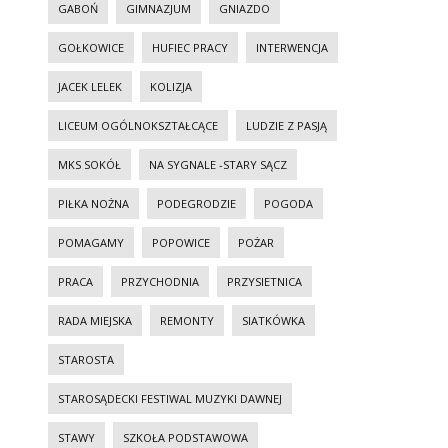
GABOŃ
GIMNAZJUM
GNIAZDO
GOŁKOWICE
HUFIEC PRACY
INTERWENCJA
JACEK LELEK
KOLIZJA
LICEUM OGÓLNOKSZTAŁCĄCE
LUDZIE Z PASJĄ
MKS SOKÓŁ
NA SYGNALE -STARY SĄCZ
PIŁKA NOŻNA
PODEGRODZIE
POGODA
POMAGAMY
POPOWICE
POŻAR
PRACA
PRZYCHODNIA
PRZYSIETNICA
RADA MIEJSKA
REMONTY
SIATKÓWKA
STAROSTA
STAROSĄDECKI FESTIWAL MUZYKI DAWNEJ
STAWY
SZKOŁA PODSTAWOWA