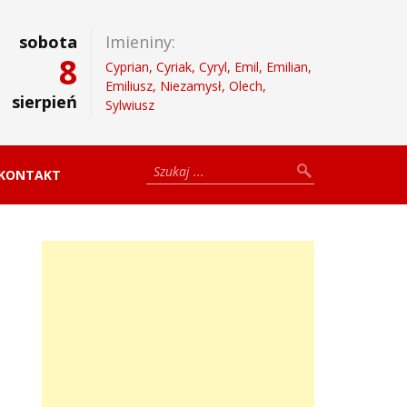
sobota
Imieniny:
8
Cyprian, Cyriak, Cyryl, Emil, Emilian,
Emiliusz, Niezamysł, Olech,
sierpień
Sylwiusz
KONTAKT