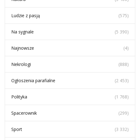
Ludzie z pasją
(575)
Na sygnale
(5 390)
Najnowsze
(4)
Nekrologi
(888)
Ogłoszenia parafialne
(2 453)
Polityka
(1 768)
Spacerownik
(299)
Sport
(3 332)