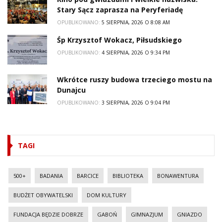
Stary Sącz zaprasza na Peryferiadę
OPUBLIKOWANO:
5 SIERPNIA, 2026 O 8:08 AM
Śp Krzysztof Wokacz, Piłsudskiego
OPUBLIKOWANO:
4 SIERPNIA, 2026 O 9:34 PM
Wkrótce ruszy budowa trzeciego mostu na
Dunajcu
OPUBLIKOWANO:
3 SIERPNIA, 2026 O 9:04 PM
TAGI
500+
BADANIA
BARCICE
BIBLIOTEKA
BONAWENTURA
BUDŻET OBYWATELSKI
DOM KULTURY
FUNDACJA BĘDZIE DOBRZE
GABOŃ
GIMNAZJUM
GNIAZDO