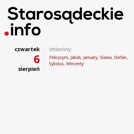
czwartek
Imieniny:
6
Felicysym, Jakub, January, Sława, Stefan,
Sykstus, Wincenty
sierpień