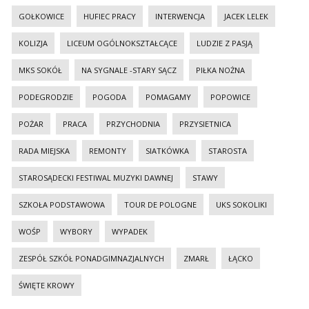
GOŁKOWICE
HUFIEC PRACY
INTERWENCJA
JACEK LELEK
KOLIZJA
LICEUM OGÓLNOKSZTAŁCĄCE
LUDZIE Z PASJĄ
MKS SOKÓŁ
NA SYGNALE -STARY SĄCZ
PIŁKA NOŻNA
PODEGRODZIE
POGODA
POMAGAMY
POPOWICE
POŻAR
PRACA
PRZYCHODNIA
PRZYSIETNICA
RADA MIEJSKA
REMONTY
SIATKÓWKA
STAROSTA
STAROSĄDECKI FESTIWAL MUZYKI DAWNEJ
STAWY
SZKOŁA PODSTAWOWA
TOUR DE POLOGNE
UKS SOKOLIKI
WOŚP
WYBORY
WYPADEK
ZESPÓŁ SZKÓŁ PONADGIMNAZJALNYCH
ZMARŁ
ŁĄCKO
ŚWIĘTE KROWY