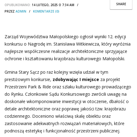
SHARE
OPUBLIKOWANO:
14 LUTEGO, 2025 O 7:34 AM /
PRZEZ
ADMIN
/
KOMENTARZE (0)
Zarząd Województwa Małopolskiego ogłosił wyniki 12. edycji
konkursu o Nagrodę im. Stanisława Witkiewicza, który wyróżnia
najlepsze współczesne realizacje architektoniczne sprzyjające
ochronie i kształtowaniu krajobrazu kulturowego Małopolski.
Gmina Stary Sącz po raz kolejny wzięła udział w tym
prestiżowym konkursie,
zdobywając I miejsce
za projekt
Przestrzeni Park & Ride oraz szlaku kulturowego prowadzącego
do Rynku. Członkowie Sądu Konkursowego zwrócili uwagę na
doskonałe wkomponowanie inwestycji w otoczenie, dbałość o
detale architektoniczne oraz poprawę jakości tzw. krajobrazu
codziennego. Doceniono właściwą skalę obiektu oraz
zastosowanie adekwatnych rozwiązań materiałowych, które
podnoszą estetykę i funkcjonalność przestrzeni publicznej.