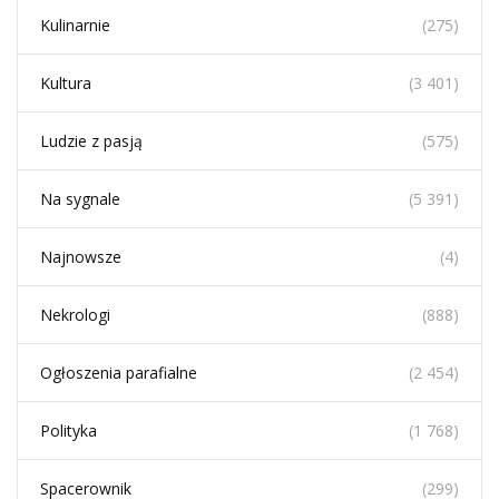
Kulinarnie
(275)
Kultura
(3 401)
Ludzie z pasją
(575)
Na sygnale
(5 391)
Najnowsze
(4)
Nekrologi
(888)
Ogłoszenia parafialne
(2 454)
Polityka
(1 768)
Spacerownik
(299)