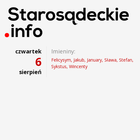
czwartek
Imieniny:
6
Felicysym, Jakub, January, Sława, Stefan,
Sykstus, Wincenty
sierpień