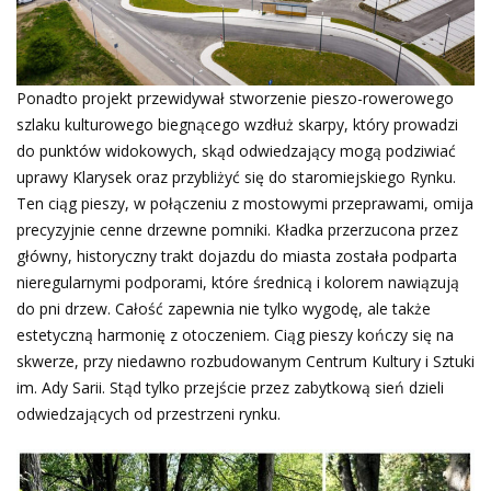
Ponadto projekt przewidywał stworzenie pieszo-rowerowego
szlaku kulturowego biegnącego wzdłuż skarpy, który prowadzi
do punktów widokowych, skąd odwiedzający mogą podziwiać
uprawy Klarysek oraz przybliżyć się do staromiejskiego Rynku.
Ten ciąg pieszy, w połączeniu z mostowymi przeprawami, omija
precyzyjnie cenne drzewne pomniki. Kładka przerzucona przez
główny, historyczny trakt dojazdu do miasta została podparta
nieregularnymi podporami, które średnicą i kolorem nawiązują
do pni drzew. Całość zapewnia nie tylko wygodę, ale także
estetyczną harmonię z otoczeniem. Ciąg pieszy kończy się na
skwerze, przy niedawno rozbudowanym Centrum Kultury i Sztuki
im. Ady Sarii. Stąd tylko przejście przez zabytkową sień dzieli
odwiedzających od przestrzeni rynku.