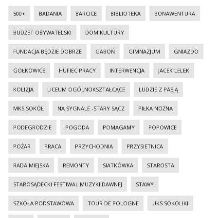
500+
BADANIA
BARCICE
BIBLIOTEKA
BONAWENTURA
BUDŻET OBYWATELSKI
DOM KULTURY
FUNDACJA BĘDZIE DOBRZE
GABOŃ
GIMNAZJUM
GNIAZDO
GOŁKOWICE
HUFIEC PRACY
INTERWENCJA
JACEK LELEK
KOLIZJA
LICEUM OGÓLNOKSZTAŁCĄCE
LUDZIE Z PASJĄ
MKS SOKÓŁ
NA SYGNALE -STARY SĄCZ
PIŁKA NOŻNA
PODEGRODZIE
POGODA
POMAGAMY
POPOWICE
POŻAR
PRACA
PRZYCHODNIA
PRZYSIETNICA
RADA MIEJSKA
REMONTY
SIATKÓWKA
STAROSTA
STAROSĄDECKI FESTIWAL MUZYKI DAWNEJ
STAWY
SZKOŁA PODSTAWOWA
TOUR DE POLOGNE
UKS SOKOLIKI