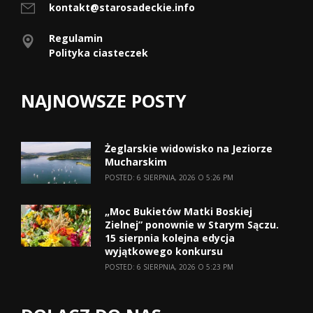
kontakt@starosadeckie.info
Regulamin
Polityka ciasteczek
NAJNOWSZE POSTY
Żeglarskie widowisko na Jeziorze
Mucharskim
POSTED: 6 SIERPNIA, 2026 O 5:26 PM
„Moc Bukietów Matki Boskiej
Zielnej” ponownie w Starym Sączu.
15 sierpnia kolejna edycja
wyjątkowego konkursu
POSTED: 6 SIERPNIA, 2026 O 5:23 PM